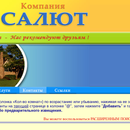
олонка «Кол-во комнат») по возрастанию или убыванию, нажимая на ее з
анты на
текущей
странице в колонке "
@
", затем нажмите "
Добавить
" и 
ибо предварительного извещения.
Вы можете воспользоваться РАСШИРЕННЫМ ПОИС