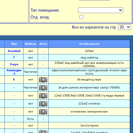
Тип помещения:
Отд. вход:
Кол-во вариантов на стр.
Мкр
Мебель
Фото
Особенности
Асанбай
нет
-
115м2
7
нет
-
под сам/отд
220м2 под швейный цех все коммуникации есть
Учкун
нет
-
100000с
Аламедин
офис/салон/аптека/слон с/у/отдельный лтоп/эл парк
Частично
-
-1
ессть
6
нет
8к вход/отд парк
-
Частично
3к для салона интернет\маг сан\уз 70000с
-
нет
12м2-150$ 8м2-100$ 10м2-100$ с\у вода первые
-
нет
121м2 отоп/газ
-
нет
отопление электрическое
-
Есть
-
-
нет
-
1к+с/у+кухня
-
нет
1эт-63; 2эт-93м2 отоп/газ