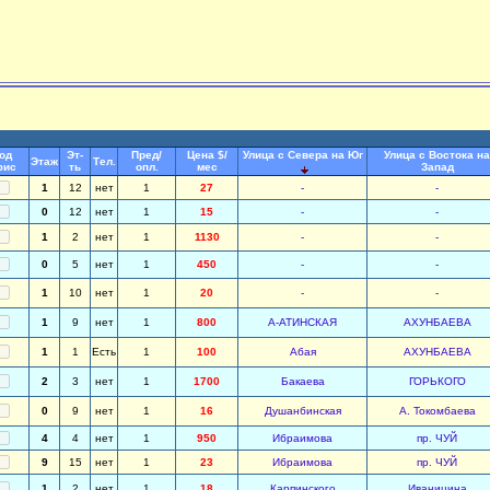
од
Эт-
Пред/
Цена $/
Улица с Севера на Юг
Улица с Востока на
Этаж
Тел.
фис
ть
опл.
мес
Запад
1
12
нет
1
27
-
-
0
12
нет
1
15
-
-
1
2
нет
1
1130
-
-
0
5
нет
1
450
-
-
1
10
нет
1
20
-
-
1
9
нет
1
800
А-АТИНСКАЯ
АХУНБАЕВА
1
1
Есть
1
100
Абая
АХУНБАЕВА
2
3
нет
1
1700
Бакаева
ГОРЬКОГО
0
9
нет
1
16
Душанбинская
А. Токомбаева
4
4
нет
1
950
Ибраимова
пр. ЧУЙ
9
15
нет
1
23
Ибраимова
пр. ЧУЙ
1
2
нет
1
18
Карпинского
Иваницина