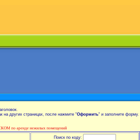
аголовок.
так на других страницах, после нажмите "
Оформить
" и заполните форму.
КОМ по аренде нежилых помещений
Поиск по коду: