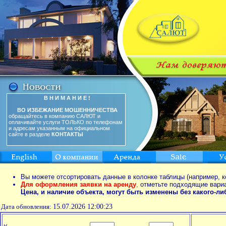
В Н И М А Н И Е !
ВО ИЗБЕЖАНИЕ МОШЕННИЧЕСТВА
обращайтесь в компанию САЛЮТ и
оплачивайте услуги ТОЛЬКО по телефонам
и адресам указанным на официальном
сайте в разделе
КОНТАКТЫ
Вы можете отсортировать данные в колонке таблицы (например, к
Для оформления заявки на аренду
,
отметьте подходящие вари
Цена, и наличие объекта, могут быть изменены без какого-л
Дата обновления:
15.07.2026 12:00:23