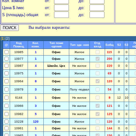
Кол. комнат
от:
до:
Цена $ /мес
от:
до:
S (площадь) общая
от:
до:
Вы выбрали варианты:
[
1
]
[2]
Код
Кол.
Тип поме
Отд.
П
@
Тип зда -ния
Soбщ
S2
S3
Помещ.
комн.
-щения
вход
о
10985
1
Офис
Жилое
115
0
0
10977
1
Офис
Жилое
200
0
0
10987
4
Швейн. Цех
Не жилое
220
0
0
10975
1
Офис
Жилое
69
0
0
10964
8
Офис
Жилое
120
0
0
10979
3
Офис
Полу -подвал
54
0
0
6144
1
Офис
Не жилое
8
12
10
10966
3
Офис
Не жилое
121
0
0
10982
5
Офис
Не жилое
125
0
0
10228
120
Офис
Жилое
120
0
0
10961
1
Офис
Не жилое
144
0
0
10965
2
Офис
Не жилое
150
0
0