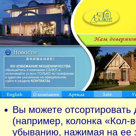
В Н И М А Н И Е !
ВО ИЗБЕЖАНИЕ МОШЕННИЧЕСТВА
обращайтесь в компанию САЛЮТ и
оплачивайте услуги ТОЛЬКО по телефонам
и адресам указанным на официальном
сайте в разделе
КОНТАКТЫ
Вы можете отсортировать 
(например, колонка «Кол-в
убыванию, нажимая на ее 