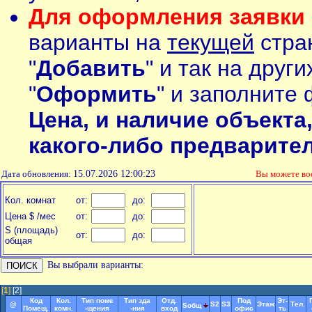
Для оформления заявки 
варианты на
текущей
стран
"
Добавить
" и так на друг
"
Оформить
" и заполните 
Цена, и наличие объекта
какого-либо предварите
Дата обновления:
15.07.2026 12:00:23
Вы можете в
Кол. комнат
от:
до:
Цена $ /мес
от:
до:
S (площадь)
от:
до:
общая
Вы выбрали варианты:
[
1
]
[2]
Код
Кол.
Тип поме
Тип зда
Отд.
Под
Эт-
@
S2
S3
Этаж
Тел.
Soбщ
Помещ.
комн.
-щения
-ния
вход
офис
ть