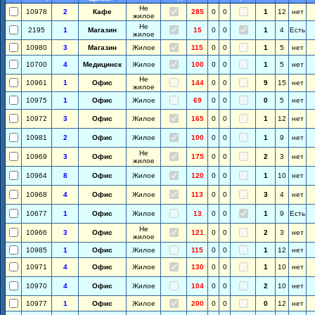
Не
10978
2
Кафе
285
0
0
1
12
нет
жилое
Не
2195
1
Магазин
15
0
0
1
4
Есть
жилое
10980
3
Магазин
Жилое
115
0
0
1
5
нет
10700
4
Медицинск
Жилое
100
0
0
1
5
нет
Не
10961
1
Офис
144
0
0
9
15
нет
жилое
10975
1
Офис
Жилое
69
0
0
0
5
нет
10972
3
Офис
Жилое
165
0
0
1
12
нет
10981
2
Офис
Жилое
100
0
0
1
9
нет
Не
10969
3
Офис
175
0
0
2
3
нет
жилое
10964
8
Офис
Жилое
120
0
0
1
10
нет
10968
4
Офис
Жилое
113
0
0
3
4
нет
10677
1
Офис
Жилое
13
0
0
1
9
Есть
Не
10966
3
Офис
121
0
0
2
3
нет
жилое
10985
1
Офис
Жилое
115
0
0
1
12
нет
10971
4
Офис
Жилое
130
0
0
1
10
нет
10970
4
Офис
Жилое
104
0
0
2
10
нет
10977
1
Офис
Жилое
200
0
0
0
12
нет