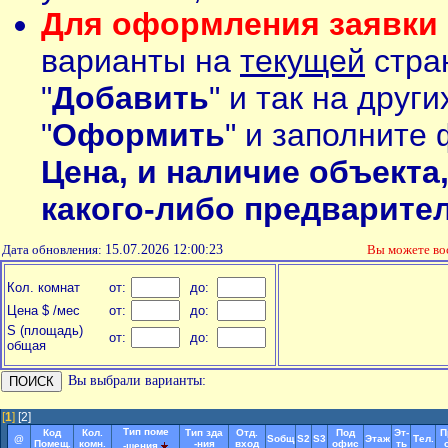
Для оформления заявки 
варианты на
текущей
стран
"
Добавить
" и так на друг
"
Оформить
" и заполните 
Цена, и наличие объекта
какого-либо предварите
Дата обновления:
15.07.2026 12:00:23
Вы можете в
Кол. комнат
от:
до:
Цена $ /мес
от:
до:
S (площадь)
от:
до:
общая
Вы выбрали варианты:
[
1
]
[2]
Тип поме
Код
Кол.
Тип зда
Отд.
Под
Эт-
П
@
Soбщ
S2
S3
Этаж
Тел.
Помещ.
комн.
-ния
вход
офис
ть
-щения