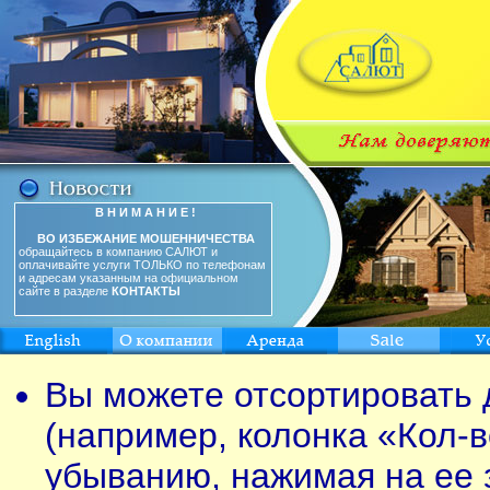
В Н И М А Н И Е !
ВО ИЗБЕЖАНИЕ МОШЕННИЧЕСТВА
обращайтесь в компанию САЛЮТ и
оплачивайте услуги ТОЛЬКО по телефонам
и адресам указанным на официальном
сайте в разделе
КОНТАКТЫ
Вы можете отсортировать 
(например, колонка «Кол-в
убыванию, нажимая на ее 