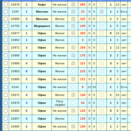
10978
2
Кафе
Не жилое
285
0
0
1
12
нет
2195
1
Магазин
Не жилое
15
0
0
1
4
Есть
10980
3
Магазин
Жилое
115
0
0
1
5
нет
10700
4
Медицинск
Жилое
100
0
0
1
5
нет
10977
1
Офис
Жилое
200
0
0
0
12
нет
10962
1
Офис
Жилое
3
0
0
1
2
нет
10972
3
Офис
Жилое
165
0
0
1
12
нет
10969
3
Офис
Не жилое
175
0
0
2
3
нет
10968
4
Офис
Жилое
113
0
0
3
4
нет
10963
8
Офис
Жилое
215
0
0
0
5
нет
10966
3
Офис
Не жилое
121
0
0
2
3
нет
6144
1
Офис
Не жилое
8
12
10
1
1
Есть
10971
4
Офис
Жилое
130
0
0
1
10
нет
Полу
10979
3
Офис
54
0
0
1
9
нет
-подвал
10982
5
Офис
Не жилое
125
0
0
0
9
нет
10957
4
Офис
Жилое
155
0
0
1
9
нет
10965
2
Офис
Не жилое
150
0
0
1
2
нет