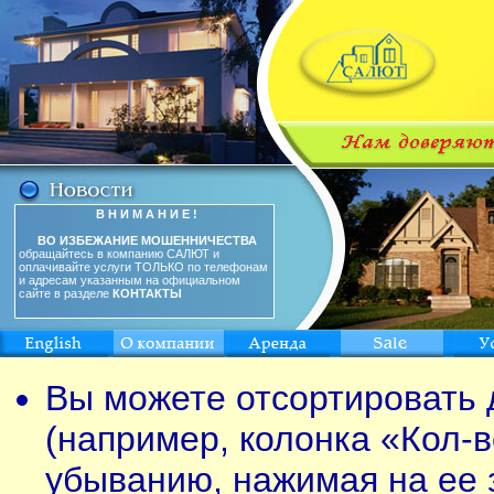
В Н И М А Н И Е !
ВО ИЗБЕЖАНИЕ МОШЕННИЧЕСТВА
обращайтесь в компанию САЛЮТ и
оплачивайте услуги ТОЛЬКО по телефонам
и адресам указанным на официальном
сайте в разделе
КОНТАКТЫ
Вы можете отсортировать 
(например, колонка «Кол-в
убыванию, нажимая на ее 