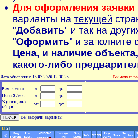
Для оформления заявки 
варианты на
текущей
стран
"
Добавить
" и так на друг
"
Оформить
" и заполните 
Цена, и наличие объекта
какого-либо предварите
Дата обновления:
15.07.2026 12:00:23
Вы можете в
Кол. комнат
от:
до:
Цена $ /мес
от:
до:
S (площадь)
от:
до:
общая
Вы выбрали варианты:
[
1
]
[2]
Тип поме
Код
Кол.
Тип зда
Отд.
Под
Эт-
П
@
Soбщ
S2
S3
Этаж
Тел.
Помещ.
комн.
-ния
вход
офис
ть
-щения