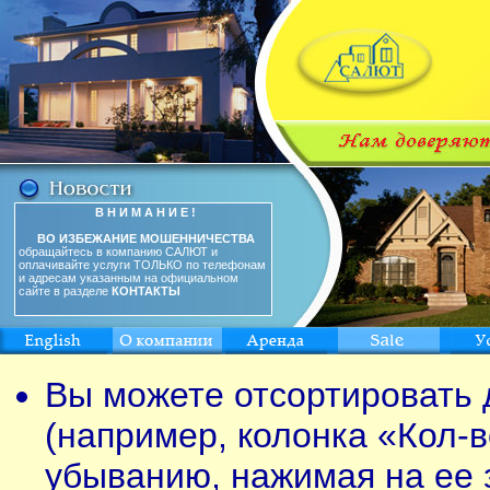
В Н И М А Н И Е !
ВО ИЗБЕЖАНИЕ МОШЕННИЧЕСТВА
обращайтесь в компанию САЛЮТ и
оплачивайте услуги ТОЛЬКО по телефонам
и адресам указанным на официальном
сайте в разделе
КОНТАКТЫ
Вы можете отсортировать 
(например, колонка «Кол-в
убыванию, нажимая на ее 