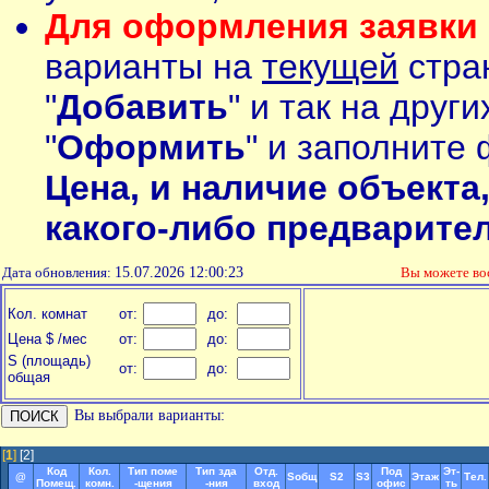
Для оформления заявки 
варианты на
текущей
стран
"
Добавить
" и так на друг
"
Оформить
" и заполните 
Цена, и наличие объекта
какого-либо предварите
Дата обновления:
15.07.2026 12:00:23
Вы можете в
Кол. комнат
от:
до:
Цена $ /мес
от:
до:
S (площадь)
от:
до:
общая
Вы выбрали варианты:
[
1
]
[2]
Код
Кол.
Тип поме
Тип зда
Отд.
Под
Эт-
@
Soбщ
S2
S3
Этаж
Тел.
Помещ.
комн.
-щения
-ния
вход
офис
ть