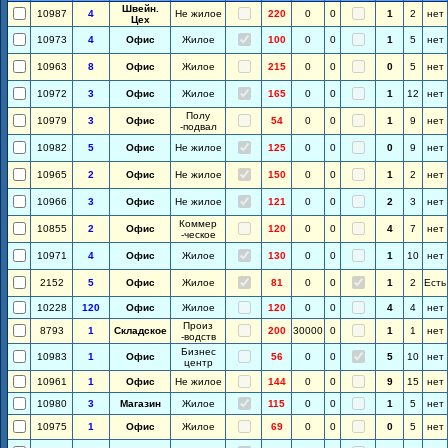
Швейн.
10987
4
Не жилое
220
0
0
1
2
нет
Цех
10973
4
Офис
Жилое
100
0
0
1
5
нет
10963
8
Офис
Жилое
215
0
0
0
5
нет
10972
3
Офис
Жилое
165
0
0
1
12
нет
Полу
10979
3
Офис
54
0
0
1
9
нет
-подвал
10982
5
Офис
Не жилое
125
0
0
0
9
нет
10965
2
Офис
Не жилое
150
0
0
1
2
нет
10966
3
Офис
Не жилое
121
0
0
2
3
нет
Коммер
10855
2
Офис
120
0
0
4
7
нет
-ческое
10971
4
Офис
Жилое
130
0
0
1
10
нет
2152
5
Офис
Жилое
81
0
0
1
2
Есть
10228
120
Офис
Жилое
120
0
0
4
4
нет
Произ
8793
1
Складское
200
30000
0
1
1
нет
-водств
Бизнес
10983
1
Офис
56
0
0
5
10
нет
центр
10961
1
Офис
Не жилое
144
0
0
9
15
нет
10980
3
Магазин
Жилое
115
0
0
1
5
нет
10975
1
Офис
Жилое
69
0
0
0
5
нет