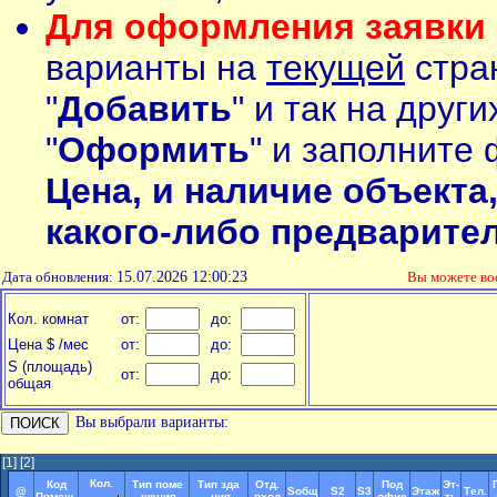
Для оформления заявки 
варианты на
текущей
стран
"
Добавить
" и так на друг
"
Оформить
" и заполните 
Цена, и наличие объекта
какого-либо предварите
Дата обновления:
15.07.2026 12:00:23
Вы можете в
Кол. комнат
от:
до:
Цена $ /мес
от:
до:
S (площадь)
от:
до:
общая
Вы выбрали варианты:
[1]
[2]
Кол.
Код
Тип поме
Тип зда
Отд.
Под
Эт-
@
Soбщ
S2
S3
Этаж
Тел.
Помещ.
-щения
-ния
вход
офис
ть