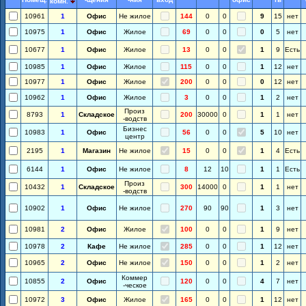
комн.
10961
1
Офис
Не жилое
144
0
0
9
15
нет
10975
1
Офис
Жилое
69
0
0
0
5
нет
10677
1
Офис
Жилое
13
0
0
1
9
Есть
10985
1
Офис
Жилое
115
0
0
1
12
нет
10977
1
Офис
Жилое
200
0
0
0
12
нет
10962
1
Офис
Жилое
3
0
0
1
2
нет
Произ
8793
1
Складское
200
30000
0
1
1
нет
-водств
Бизнес
10983
1
Офис
56
0
0
5
10
нет
центр
2195
1
Магазин
Не жилое
15
0
0
1
4
Есть
6144
1
Офис
Не жилое
8
12
10
1
1
Есть
Произ
10432
1
Складское
300
14000
0
1
1
нет
-водств
10902
1
Офис
Не жилое
270
90
90
1
3
нет
10981
2
Офис
Жилое
100
0
0
1
9
нет
10978
2
Кафе
Не жилое
285
0
0
1
12
нет
10965
2
Офис
Не жилое
150
0
0
1
2
нет
Коммер
10855
2
Офис
120
0
0
4
7
нет
-ческое
10972
3
Офис
Жилое
165
0
0
1
12
нет