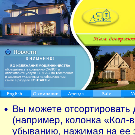
В Н И М А Н И Е !
ВО ИЗБЕЖАНИЕ МОШЕННИЧЕСТВА
обращайтесь в компанию САЛЮТ и
оплачивайте услуги ТОЛЬКО по телефонам
и адресам указанным на официальном
сайте в разделе
КОНТАКТЫ
Вы можете отсортировать 
(например, колонка «Кол-в
убыванию, нажимая на ее 