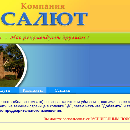
олонка «Кол-во комнат») по возрастанию или убыванию, нажимая на ее з
анты на
текущей
странице в колонке "
@
", затем нажмите "
Добавить
" и 
ибо предварительного извещения.
Вы можете воспользоваться РАСШИРЕННЫМ ПОИС