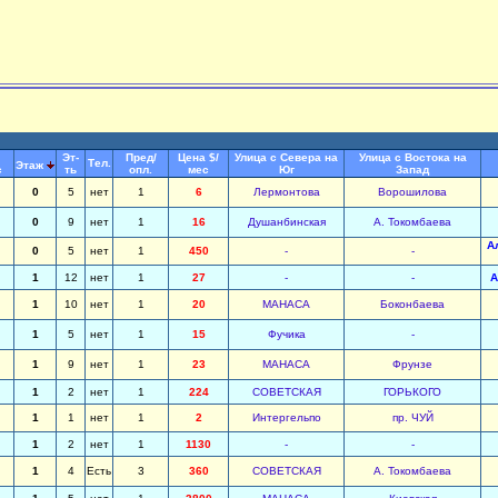
Эт-
Пред/
Цена $/
Улица с Севера на
Улица с Востока на
Тел.
Этаж
с
ть
опл.
мес
Юг
Запад
0
5
нет
1
6
Лермонтова
Ворошилова
0
9
нет
1
16
Душанбинская
А. Токомбаева
А
0
5
нет
1
450
-
-
1
12
нет
1
27
-
-
А
1
10
нет
1
20
МАНАСА
Боконбаева
1
5
нет
1
15
Фучика
-
1
9
нет
1
23
МАНАСА
Фрунзе
1
2
нет
1
224
СОВЕТСКАЯ
ГОРЬКОГО
1
1
нет
1
2
Интергельпо
пр. ЧУЙ
1
2
нет
1
1130
-
-
1
4
Есть
3
360
СОВЕТСКАЯ
А. Токомбаева