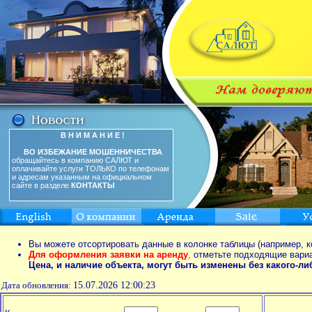
В Н И М А Н И Е !
ВО ИЗБЕЖАНИЕ МОШЕННИЧЕСТВА
обращайтесь в компанию САЛЮТ и
оплачивайте услуги ТОЛЬКО по телефонам
и адресам указанным на официальном
сайте в разделе
КОНТАКТЫ
Вы можете отсортировать данные в колонке таблицы (например, к
Для оформления заявки на аренду
,
отметьте подходящие вари
Цена, и наличие объекта, могут быть изменены без какого-л
Дата обновления:
15.07.2026 12:00:23