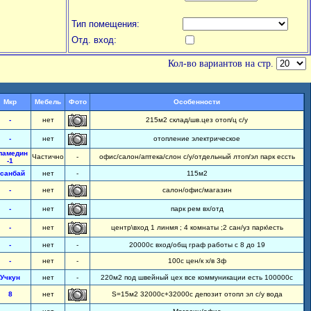
Тип помещения:
Отд. вход:
Кол-во вариантов на стр.
Мкр
Мебель
Фото
Особенности
-
нет
215м2 склад/шв.цез отоп/ц с/у
-
нет
отопление электрическое
ламедин
Частично
-
офис/салон/аптека/слон с/у/отдельный лтоп/эл парк ессть
-1
санбай
нет
-
115м2
-
нет
салон/офис/магазин
-
нет
парк рем вх/отд
-
нет
центр\вход 1 линмя ; 4 комнаты ;2 сан/уз парк\есть
-
нет
-
20000с вход/общ граф работы с 8 до 19
-
нет
-
100с цен/к х/в 3ф
Учкун
нет
-
220м2 под швейный цех все коммуникации есть 100000с
8
нет
S=15м2 32000с+32000с депозит отопл эл с/у вода