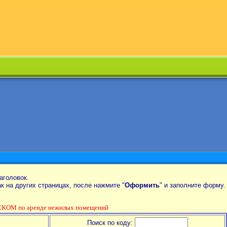
аголовок.
так на других страницах, после нажмите "
Оформить
" и заполните форму.
КОМ по аренде нежилых помещений
Поиск по коду: