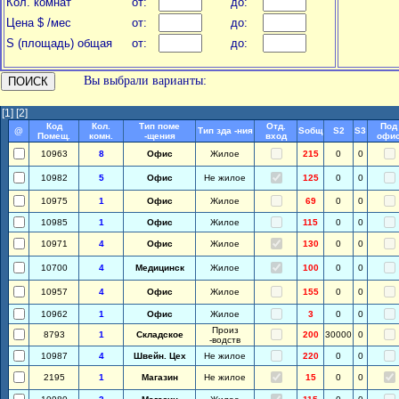
Кол. комнат
от:
до:
Цена $ /мес
от:
до:
S (площадь) общая
от:
до:
Вы выбрали варианты:
[1]
[2]
Код
Кол.
Тип поме
Отд.
Под
@
Тип зда -ния
Soбщ
S2
S3
Помещ.
комн.
-щения
вход
офи
10963
8
Офис
Жилое
215
0
0
10982
5
Офис
Не жилое
125
0
0
10975
1
Офис
Жилое
69
0
0
10985
1
Офис
Жилое
115
0
0
10971
4
Офис
Жилое
130
0
0
10700
4
Медицинск
Жилое
100
0
0
10957
4
Офис
Жилое
155
0
0
10962
1
Офис
Жилое
3
0
0
Произ
8793
1
Складское
200
30000
0
-водств
10987
4
Швейн. Цех
Не жилое
220
0
0
2195
1
Магазин
Не жилое
15
0
0