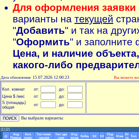
Для оформления заявки 
варианты на
текущей
стран
"
Добавить
" и так на друг
"
Оформить
" и заполните 
Цена, и наличие объекта
какого-либо предварите
Дата обновления:
15.07.2026 12:00:23
Вы можете в
Кол. комнат
от:
до:
Цена $ /мес
от:
до:
S (площадь)
от:
до:
общая
Вы выбрали варианты:
[1]
[2]
Код
Кол.
Тип поме
Тип зда
Отд.
Под
Эт-
@
Soбщ
S2
S3
Этаж
Тел.
Помещ.
комн.
-щения
-ния
вход
офис
ть