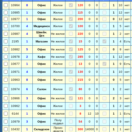
10964
8
Офис
Жилое
120
0
0
1
10
нет
10985
1
Офис
Жилое
115
0
0
1
12
нет
10977
1
Офис
Жилое
200
0
0
0
12
нет
10700
4
Медицинск
Жилое
100
0
0
1
5
нет
Швейн.
10987
4
Не жилое
220
0
0
1
2
нет
Цех
2195
1
Магазин
Не жилое
15
0
0
1
4
Есть
10982
5
Офис
Не жилое
125
0
0
0
9
нет
10978
2
Кафе
Не жилое
285
0
0
1
12
нет
10677
1
Офис
Жилое
13
0
0
1
9
Есть
10971
4
Офис
Жилое
130
0
0
1
10
нет
10963
8
Офис
Жилое
215
0
0
0
5
нет
10974
6
Салон
Жилое
80
0
0
1
2
нет
10966
3
Офис
Не жилое
121
0
0
2
3
нет
10962
1
Офис
Жилое
3
0
0
1
2
нет
6144
1
Офис
Не жилое
8
12
10
1
1
Есть
Полу
10979
3
Офис
54
0
0
1
9
нет
-подвал
Произ
10432
1
Складское
300
14000
0
1
1
нет
-водств