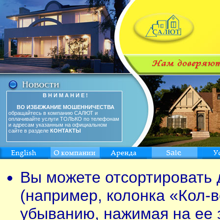
В Н И М А Н И Е !
ВО ИЗБЕЖАНИЕ МОШЕННИЧЕСТВА
обращайтесь в компанию САЛЮТ и
оплачивайте услуги ТОЛЬКО по телефонам
и адресам указанным на официальном
сайте в разделе
КОНТАКТЫ
Вы можете отсортировать 
(например, колонка «Кол-в
убыванию, нажимая на ее 