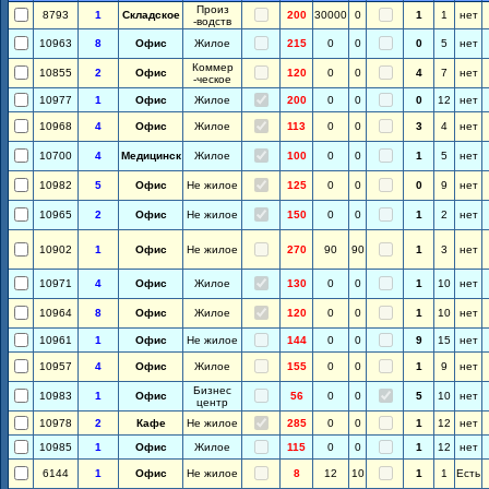
Произ
8793
1
Складское
200
30000
0
1
1
нет
-водств
10963
8
Офис
Жилое
215
0
0
0
5
нет
Коммер
10855
2
Офис
120
0
0
4
7
нет
-ческое
10977
1
Офис
Жилое
200
0
0
0
12
нет
10968
4
Офис
Жилое
113
0
0
3
4
нет
10700
4
Медицинск
Жилое
100
0
0
1
5
нет
10982
5
Офис
Не жилое
125
0
0
0
9
нет
10965
2
Офис
Не жилое
150
0
0
1
2
нет
10902
1
Офис
Не жилое
270
90
90
1
3
нет
10971
4
Офис
Жилое
130
0
0
1
10
нет
10964
8
Офис
Жилое
120
0
0
1
10
нет
10961
1
Офис
Не жилое
144
0
0
9
15
нет
10957
4
Офис
Жилое
155
0
0
1
9
нет
Бизнес
10983
1
Офис
56
0
0
5
10
нет
центр
10978
2
Кафе
Не жилое
285
0
0
1
12
нет
10985
1
Офис
Жилое
115
0
0
1
12
нет
6144
1
Офис
Не жилое
8
12
10
1
1
Есть