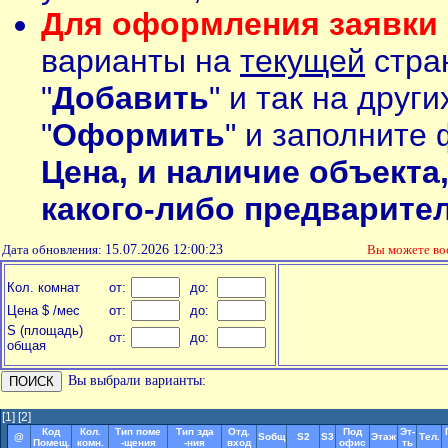
Для оформления заявки 
варианты на
текущей
стран
"
Добавить
" и так на друг
"
Оформить
" и заполните 
Цена, и наличие объекта
какого-либо предварите
Дата обновления:
15.07.2026 12:00:23
Вы можете в
Кол. комнат
от:
до:
Цена $ /мес
от:
до:
S (площадь)
от:
до:
общая
Вы выбрали варианты:
[1]
[2]
Код
Кол.
Тип поме
Тип зда
Отд.
Под
Эт-
@
Soбщ
S2
S3
Этаж
Тел.
Помещ.
комн.
-щения
-ния
вход
офис
ть