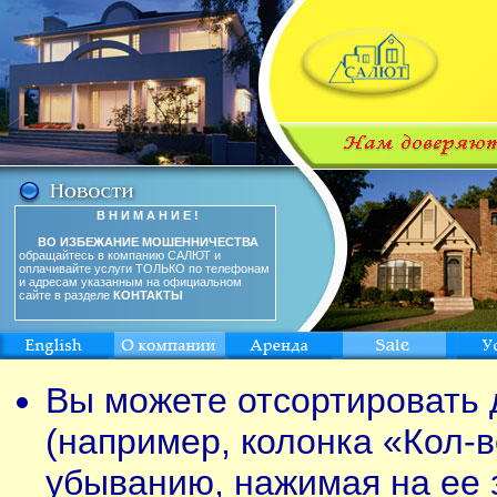
В Н И М А Н И Е !
ВО ИЗБЕЖАНИЕ МОШЕННИЧЕСТВА
обращайтесь в компанию САЛЮТ и
оплачивайте услуги ТОЛЬКО по телефонам
и адресам указанным на официальном
сайте в разделе
КОНТАКТЫ
Вы можете отсортировать 
(например, колонка «Кол-в
убыванию, нажимая на ее 