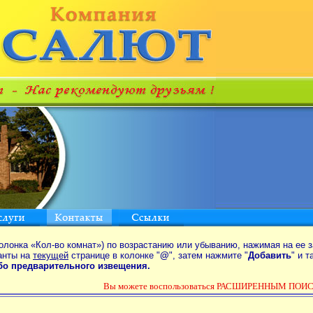
олонка «Кол-во комнат») по возрастанию или убыванию, нажимая на ее з
анты на
текущей
странице в колонке "
@
", затем нажмите "
Добавить
" и 
ибо предварительного извещения.
Вы можете воспользоваться РАСШИРЕННЫМ ПОИСК