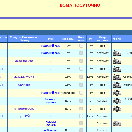
ДОМА ПОСУТОЧНО
ра на
Улица с Востока на
Хол
Стир.
Мкр
Мебель
TV
Фото
Запад
-ник
машина
-
Рабочий гор.
нет
нет
нет
-
-
Рабочий гор.
Есть
нет
Автомат
220
Джантошева
-
Есть
нет
Автомат
АЯ
-
-
Есть
нет
нет
ИЯ
ЖИБЕК-ЖОЛУ
-
Есть
Есть
Автомат
Хосте
АЯ
Салиева
-
Есть
нет
нет
тёпл\
-
Рабочий гор.
Частично
нет
нет
Новопо
2500
-
Есть
нет
Автомат
-кровка
А. Токомбаева
-
Есть
нет
нет
АЯ
пр. ЧУЙ
-
Есть
Есть
Автомат
-
Кызыл
-
Есть
нет
Автомат
-Аскер
-
с.Маевка
Есть
нет
Автомат
-