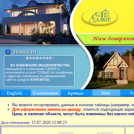
В Н И М А Н И Е !
ВО ИЗБЕЖАНИЕ МОШЕННИЧЕСТВА
обращайтесь в компанию САЛЮТ и
оплачивайте услуги ТОЛЬКО по телефонам
и адресам указанным на официальном
сайте в разделе
КОНТАКТЫ
Вы можете отсортировать данные в колонке таблицы (например, к
Для оформления заявки на аренду
,
отметьте подходящие вари
Цена, и наличие объекта, могут быть изменены без какого-л
Дата обновления:
15.07.2026 12:00:23