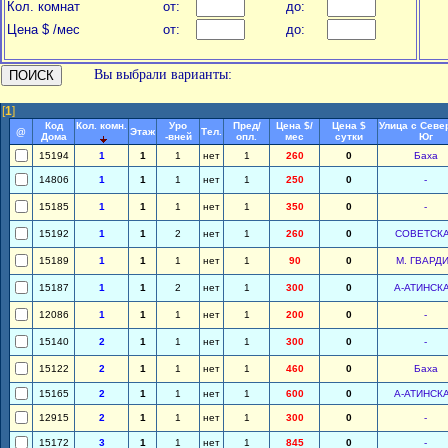
Кол. комнат
от:
до:
Цена $ /мес
от:
до:
Вы выбрали варианты:
[
1
]
Код
Кол. комн.
Уро
Пред/
Цена $/
Цена $
Улица с Севе
@
Этаж
Тел.
Дома
-вней
опл.
мес
сутки
Юг
15194
1
1
1
нет
1
260
0
Баха
14806
1
1
1
нет
1
250
0
-
15185
1
1
1
нет
1
350
0
-
15192
1
1
2
нет
1
260
0
СОВЕТСК
15189
1
1
1
нет
1
90
0
М. ГВАРД
15187
1
1
2
нет
1
300
0
А-АТИНСК
12086
1
1
1
нет
1
200
0
-
15140
2
1
1
нет
1
300
0
-
15122
2
1
1
нет
1
460
0
Баха
15165
2
1
1
нет
1
600
0
А-АТИНСК
12915
2
1
1
нет
1
300
0
-
15172
3
1
1
нет
1
845
0
-