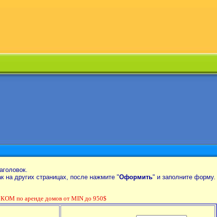
аголовок.
так на других страницах, после нажмите "
Оформить
" и заполните форму.
ОМ по аренде домов от MIN до 950$