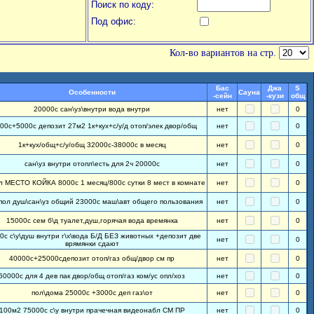
Поиск по коду:
Под офис:
Кол-во вариантов на стр.
Бас
Джа
S
Особенности
Сауна
-сейн
-кузи
общ
20000с сан\уз\внутри вода внутри
нет
0
00с+5000с депозит 27м2 1к+кух+с/у/д отоп/элек двор/общ
нет
0
1к+кух/общ+с/у/общ 32000с-38000с в месяц
нет
0
сан\уз внутри отопл\есть для 2ч 20000с
нет
0
л МЕСТО КОЙКА 8000с 1 месяц/800с сутки 8 мест в комнате
нет
0
пол душ\сан\уз общий 23000с маш\авт общего пользования
нет
0
15000с сем б\д туалет,душ,горячая вода времянка
нет
0
0с с\у\душ внутри г\х\вода Б/Д БЕЗ животных +депозит две
нет
0
врямянки сдают
40000с+25000сдепозит отоп/газ общ/двор см пр
нет
0
60000с для 4 дев пак двор/общ отоп/газ ком/ус опл/хоз
нет
0
пол\дома 25000с +3000с деп газ\от
нет
0
100м2 75000с с\у внутри прачечная видеонабл СМ ПР
нет
0