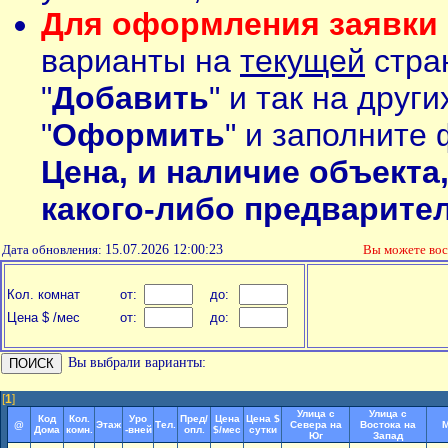
Для оформления заявки 
варианты на
текущей
стран
"
Добавить
" и так на друг
"
Оформить
" и заполните 
Цена, и наличие объекта
какого-либо предварите
Дата обновления:
15.07.2026 12:00:23
Вы можете во
Кол. комнат
от:
до:
Цена $ /мес
от:
до:
Вы выбрали варианты:
[
1
]
Улица с
Улица с
Код
Кол.
Уро
Пред/
Цена
Цена $
@
Этаж
Тел.
Севера на
Востока на
М
Дома
комн.
-вней
опл.
$/мес
сутки
Юг
Запад