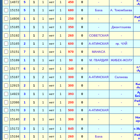
н
14872
5
1
1
нет
1
450
0
-
-
-
15153
5
1
1
нет
1
680
0
Баха
А. Токомбаева
Раб
14806
1
1
1
нет
1
250
0
-
-
г
15185
1
1
1
нет
1
350
0
-
Джантошева
15192
1
1
2
нет
1
260
0
СОВЕТСКАЯ
-
15165
2
1
1
нет
1
600
0
А-АТИНСКАЯ
пр. ЧУЙ
15151
7
1
1
нет
1
970
0
МАНАСА
-
15189
1
1
1
нет
1
90
0
М. ГВАРДИЯ
ЖИБЕК-ЖОЛУ
п
15177
6
1
2
нет
1
340
0
-
-
-А
15187
1
1
2
нет
1
300
0
А-АТИНСКАЯ
Салиева
Кы
12915
2
1
1
нет
1
300
0
-
-
-А
А
14923
3
1
1
нет
1
393
0
-
-
Бе
Раб
12086
1
1
1
нет
1
200
0
-
-
г
15170
3
1
1
нет
1
500
0
А-АТИНСКАЯ
-
Но
15140
2
1
1
нет
1
300
0
-
-
-к
15172
3
1
1
нет
1
845
0
-
-
с.М
Раб
15194
1
1
1
нет
1
260
0
Баха
-
г