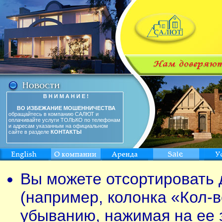
В Н И М А Н И Е !
ВО ИЗБЕЖАНИЕ МОШЕННИЧЕСТВА
обращайтесь в компанию САЛЮТ и
оплачивайте услуги ТОЛЬКО по телефонам
и адресам указанным на официальном
сайте в разделе
КОНТАКТЫ
Вы можете отсортировать 
(например, колонка «Кол-в
убыванию, нажимая на ее 