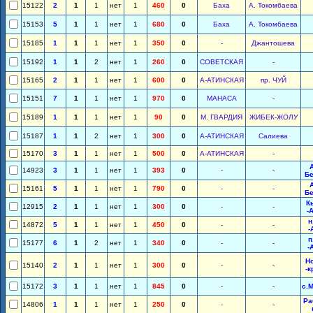
15122
2
1
1
нет
1
460
0
Баха
А. Токомбаева
15153
5
1
1
нет
1
680
0
Баха
А. Токомбаева
15185
1
1
1
нет
1
350
0
-
Джантошева
15192
1
1
2
нет
1
260
0
СОВЕТСКАЯ
-
15165
2
1
1
нет
1
600
0
А-АТИНСКАЯ
пр. ЧУЙ
15151
7
1
1
нет
1
970
0
МАНАСА
-
15189
1
1
1
нет
1
90
0
М. ГВАРДИЯ
ЖИБЕК-ЖОЛУ
15187
1
1
2
нет
1
300
0
А-АТИНСКАЯ
Салиева
15170
3
1
1
нет
1
500
0
А-АТИНСКАЯ
-
14923
3
1
1
нет
1
393
0
-
-
Б
15161
5
1
1
нет
1
790
0
-
-
Б
К
12915
2
1
1
нет
1
300
0
-
-
-
н
14872
5
1
1
нет
1
450
0
-
-
-
п
15177
6
1
2
нет
1
340
0
-
-
-
Н
15140
2
1
1
нет
1
300
0
-
-
-к
15172
3
1
1
нет
1
845
0
-
-
с.
Ра
14806
1
1
1
нет
1
250
0
-
-