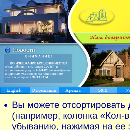
В Н И М А Н И Е !
ВО ИЗБЕЖАНИЕ МОШЕННИЧЕСТВА
обращайтесь в компанию САЛЮТ и
оплачивайте услуги ТОЛЬКО по телефонам
и адресам указанным на официальном
сайте в разделе
КОНТАКТЫ
Вы можете отсортировать 
(например, колонка «Кол-в
убыванию, нажимая на ее 