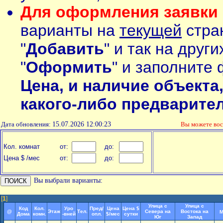
Для оформления заявки 
варианты на
текущей
стран
"
Добавить
" и так на друг
"
Оформить
" и заполните 
Цена, и наличие объекта
какого-либо предварите
Дата обновления:
15.07.2026 12:00:23
Вы можете во
Кол. комнат
от:
до:
Цена $ /мес
от:
до:
Вы выбрали варианты:
[
1
]
Улица с
Улица с
Код
Кол.
Уро
Пред/
Цена
Цена $
@
Этаж
Тел.
Севера на
Востока на
М
Дома
комн.
-вней
опл.
$/мес
сутки
Юг
Запад