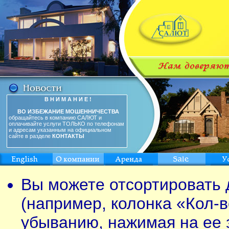
В Н И М А Н И Е !
ВО ИЗБЕЖАНИЕ МОШЕННИЧЕСТВА
обращайтесь в компанию САЛЮТ и
оплачивайте услуги ТОЛЬКО по телефонам
и адресам указанным на официальном
сайте в разделе
КОНТАКТЫ
Вы можете отсортировать 
(например, колонка «Кол-в
убыванию, нажимая на ее 