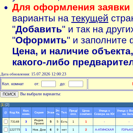
Для оформления заявки 
варианты на
текущей
стран
"
Добавить
" и так на друг
"
Оформить
" и заполните 
Цена, и наличие объекта
какого-либо предварите
Дата обновления:
15.07.2026 12:00:23
Кол. комнат
от:
до:
Вы выбрали варианты:
[
1
]
[2]
Кол.
Эт-
Пред/
Цена
Улица с
Улица с В
@
Код Кв.
Серия
Этаж
Тел.
комн.
ть
опл.
сом/мес
Севера на Юг
на Зап
Индив.
73148
3
5
5
Есть
1
1
-
-
Проект
122775
1
Нов. Дом
6
9
нет
1
2
А-АТИНСКАЯ
ГОРЬКО