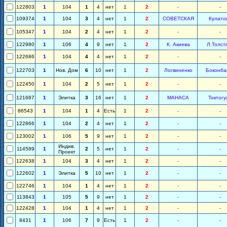
122803
1
104
1
4
нет
1
2
-
-
109374
1
104
3
4
нет
1
2
СОВЕТСКАЯ
Кулато
105347
1
104
2
4
нет
1
2
-
-
122980
1
106
4
9
нет
1
2
К. Акиева
Л.Толст
122686
1
104
4
4
нет
1
2
-
-
122703
1
Нов. Дом
6
10
нет
1
2
Логвиненко
Боконба
122450
1
104
2
5
нет
1
2
-
-
121687
1
Элитка
3
16
нет
1
2
МАНАСА
Токтогу
86543
1
104
1
4
Есть
1
2
-
-
122866
1
104
2
4
нет
1
2
-
-
123002
1
106
5
9
нет
1
2
-
-
Индив.
114589
1
2
5
нет
1
2
-
-
Проект
122638
1
104
3
4
нет
1
2
-
-
122602
1
Элитка
5
10
нет
1
2
-
-
122746
1
104
1
4
нет
1
2
-
-
113843
1
105
5
9
нет
1
2
-
-
122428
1
104
1
4
нет
1
2
-
-
8431
1
106
7
9
Есть
1
2
-
-