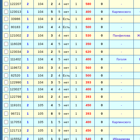
122207
2
104
2
4
нет
1
580
0
-
123013
1
104
5
5
нет
1
400
0
Карпинского
33986
1
104
3
4
Есть
1
400
0
-
80183
2
104
4
4
Есть
1
500
0
-
121002
2
104
3
4
нет
1
530
0
Панфилова
Ж
116028
1
104
4
5
нет
1
350
0
-
123034
3
104
2
5
нет
1
620
0
-
111402
1
104
4
5
нет
1
400
0
Гоголя
119672
3
104
3
4
нет
1
560
0
-
82520
1
104
2
4
Есть
1
500
0
-
122990
1
104
3
5
нет
1
393
0
-
123027
1
104
4
4
нет
1
400
0
-
122799
1
104
2
4
нет
1
393
0
-
119101
2
105
4
5
нет
1
450
0
-
96721
1
105
8
9
нет
1
393
0
-
117053
1
105
1
5
нет
1
400
0
Карпинского
121713
2
105
1
9
нет
1
450
0
-
115552
2
105
1
9
нет
1
540
0
Ибраимова