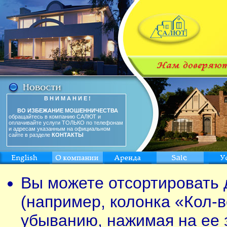
В Н И М А Н И Е !
ВО ИЗБЕЖАНИЕ МОШЕННИЧЕСТВА
обращайтесь в компанию САЛЮТ и
оплачивайте услуги ТОЛЬКО по телефонам
и адресам указанным на официальном
сайте в разделе
КОНТАКТЫ
Вы можете отсортировать 
(например, колонка «Кол-в
убыванию, нажимая на ее 