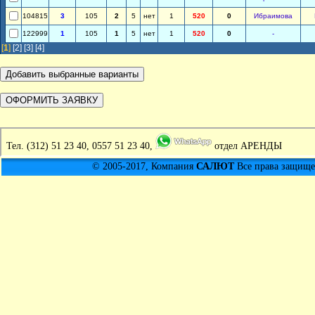
104815
3
105
2
5
нет
1
520
0
Ибраимова
122999
1
105
1
5
нет
1
520
0
-
[
1
]
[2]
[3]
[4]
Тел.
(312) 51 23 40, 0557 51 23 40,
отдел АРЕНДЫ
© 2005-2017, Компания
САЛЮТ
Все права защищен