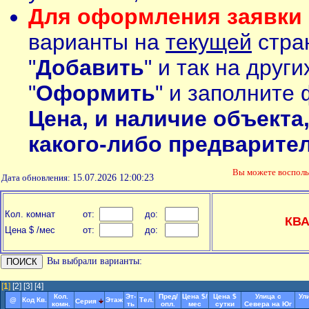
Для оформления заявки 
варианты на
текущей
стран
"
Добавить
" и так на друг
"
Оформить
" и заполните 
Цена, и наличие объекта
какого-либо предварите
Вы можете воспол
Дата обновления:
15.07.2026 12:00:23
Кол. комнат
от:
до:
КВ
Цена $ /мес
от:
до:
Вы выбрали варианты:
[
1
]
[2]
[3]
[4]
Кол.
Эт-
Пред/
Цена $/
Цена $
Улица с
Ул
@
Код Кв.
Этаж
Тел.
Серия
комн.
ть
опл.
мес
сутки
Севера на Юг