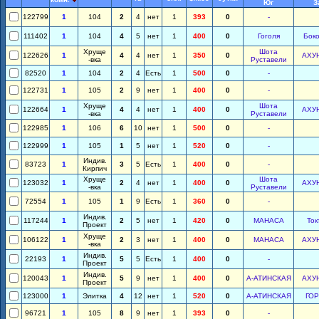
Юг
З
122799
1
104
2
4
нет
1
393
0
-
111402
1
104
4
5
нет
1
400
0
Гоголя
Бок
Хруще
Шота
122626
1
4
4
нет
1
350
0
АХУ
-вка
Руставели
82520
1
104
2
4
Есть
1
500
0
-
122731
1
105
2
9
нет
1
400
0
-
Хруще
Шота
122664
1
4
4
нет
1
400
0
АХУ
-вка
Руставели
122985
1
106
6
10
нет
1
500
0
-
122999
1
105
1
5
нет
1
520
0
-
Индив.
83723
1
3
5
Есть
1
400
0
-
Кирпич
Хруще
Шота
123032
1
2
4
нет
1
400
0
АХУ
-вка
Руставели
72554
1
105
1
9
Есть
1
360
0
-
Индив.
117244
1
2
5
нет
1
420
0
МАНАСА
Ток
Проект
Хруще
106122
1
2
3
нет
1
400
0
МАНАСА
АХУ
-вка
Индив.
22193
1
5
5
Есть
1
400
0
-
Проект
Индив.
120043
1
5
9
нет
1
400
0
А-АТИНСКАЯ
АХУ
Проект
123000
1
Элитка
4
12
нет
1
520
0
А-АТИНСКАЯ
ГОР
96721
1
105
8
9
нет
1
393
0
-