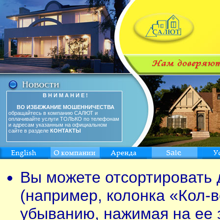
В Н И М А Н И Е !
ВО ИЗБЕЖАНИЕ МОШЕННИЧЕСТВА
обращайтесь в компанию САЛЮТ и
оплачивайте услуги ТОЛЬКО по телефонам
и адресам указанным на официальном
сайте в разделе
КОНТАКТЫ
Вы можете отсортировать 
(например, колонка «Кол-в
убыванию, нажимая на ее 