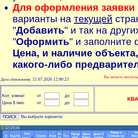
Для оформления заявки 
варианты на
текущей
стран
"
Добавить
" и так на друг
"
Оформить
" и заполните 
Цена, и наличие объекта
какого-либо предварите
Вы можете воспол
Дата обновления:
15.07.2026 12:00:23
Кол. комнат
от:
до:
КВ
Цена $ /мес
от:
до:
Вы выбрали варианты:
[
1
]
[2]
[3]
[4]
Улица с
Ул
Кол.
Эт-
Пред/
Цена
Цена $
@
Код Кв.
Серия
Этаж
Тел.
Севера на
Вос
ть
опл.
$/мес
сутки
комн.