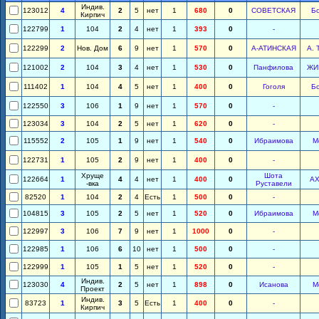
Индив.
123012
4
2
5
нет
1
680
0
СОВЕТСКАЯ
Б
Кирпич
122799
1
104
2
4
нет
1
393
0
-
122299
2
Нов. Дом
6
9
нет
1
570
0
А-АТИНСКАЯ
А. 
121002
2
104
3
4
нет
1
530
0
Панфилова
ЖИ
111402
1
104
4
5
нет
1
400
0
Гоголя
Б
122550
3
106
1
9
нет
1
570
0
-
123034
3
104
2
5
нет
1
620
0
-
115552
2
105
1
9
нет
1
540
0
Ибраимова
М
122731
1
105
2
9
нет
1
400
0
-
Хруще
Шота
122664
1
4
4
нет
1
400
0
А
-вка
Руставели
82520
1
104
2
4
Есть
1
500
0
-
104815
3
105
2
5
нет
1
520
0
Ибраимова
М
122997
3
106
7
9
нет
1
1000
0
-
122985
1
106
6
10
нет
1
500
0
-
122999
1
105
1
5
нет
1
520
0
-
Индив.
123030
4
2
5
нет
1
898
0
Исанова
М
Проект
Индив.
83723
1
3
5
Есть
1
400
0
-
Кирпич