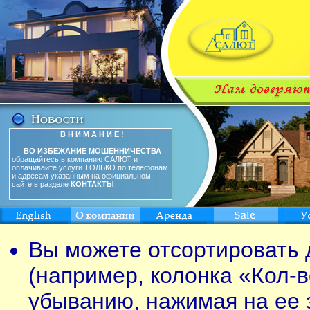
В Н И М А Н И Е !
ВО ИЗБЕЖАНИЕ МОШЕННИЧЕСТВА
обращайтесь в компанию САЛЮТ и
оплачивайте услуги ТОЛЬКО по телефонам
и адресам указанным на официальном
сайте в разделе
КОНТАКТЫ
Вы можете отсортировать 
(например, колонка «Кол-в
убыванию, нажимая на ее 