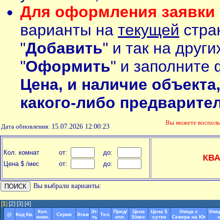
Для оформления заявки 
варианты на
текущей
стран
"
Добавить
" и так на друг
"
Оформить
" и заполните 
Цена, и наличие объекта
какого-либо предварите
Вы можете воспол
Дата обновления:
15.07.2026 12:00:23
Кол. комнат
от:
до:
КВ
Цена $ /мес
от:
до:
Вы выбрали варианты:
[
1
]
[2]
[3]
[4]
Кол.
Эт-
Пред/
Цена
Цена $
Улица с
Улиц
@
Код Кв.
Серия
Этаж
Тел.
комн.
ть
опл.
$/мес
сутки
Севера на Юг