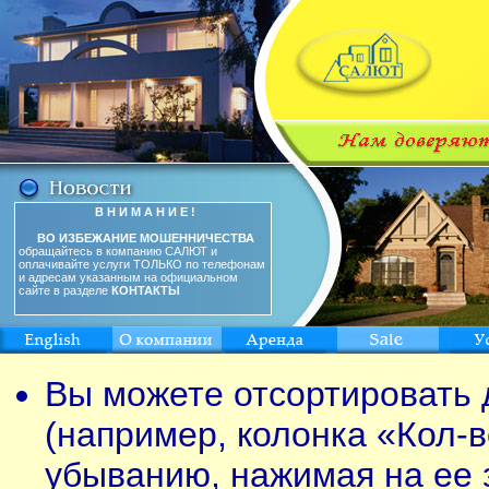
В Н И М А Н И Е !
ВО ИЗБЕЖАНИЕ МОШЕННИЧЕСТВА
обращайтесь в компанию САЛЮТ и
оплачивайте услуги ТОЛЬКО по телефонам
и адресам указанным на официальном
сайте в разделе
КОНТАКТЫ
Вы можете отсортировать 
(например, колонка «Кол-в
убыванию, нажимая на ее 