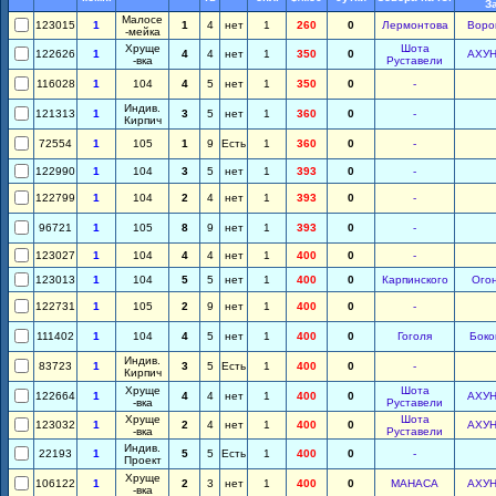
З
Малосе
123015
1
1
4
нет
1
260
0
Лермонтова
Воро
-мейка
Хруще
Шота
122626
1
4
4
нет
1
350
0
АХУ
-вка
Руставели
116028
1
104
4
5
нет
1
350
0
-
Индив.
121313
1
3
5
нет
1
360
0
-
Кирпич
72554
1
105
1
9
Есть
1
360
0
-
122990
1
104
3
5
нет
1
393
0
-
122799
1
104
2
4
нет
1
393
0
-
96721
1
105
8
9
нет
1
393
0
-
123027
1
104
4
4
нет
1
400
0
-
123013
1
104
5
5
нет
1
400
0
Карпинского
Ого
122731
1
105
2
9
нет
1
400
0
-
111402
1
104
4
5
нет
1
400
0
Гоголя
Боко
Индив.
83723
1
3
5
Есть
1
400
0
-
Кирпич
Хруще
Шота
122664
1
4
4
нет
1
400
0
АХУ
-вка
Руставели
Хруще
Шота
123032
1
2
4
нет
1
400
0
АХУ
-вка
Руставели
Индив.
22193
1
5
5
Есть
1
400
0
-
Проект
Хруще
106122
1
2
3
нет
1
400
0
МАНАСА
АХУ
-вка