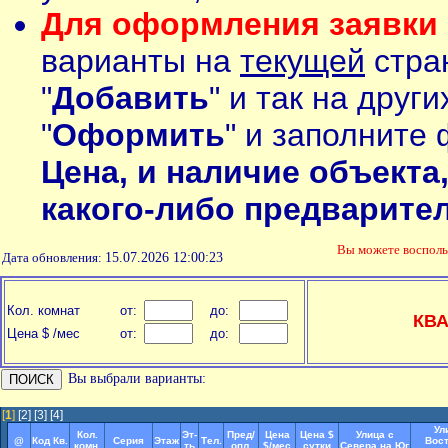
Для оформления заявки 
варианты на
текущей
стран
"
Добавить
" и так на друг
"
Оформить
" и заполните 
Цена, и наличие объекта
какого-либо предварите
Вы можете воспол
Дата обновления:
15.07.2026 12:00:23
Кол. комнат
от:
до:
КВ
Цена $ /мес
от:
до:
Вы выбрали варианты:
[
1
]
[2]
[3]
[4]
Ул
Кол.
Эт-
Пред/
Цена
Цена $
Улица с
@
Код Кв.
Серия
Этаж
Тел.
Вост
комн.
ть
опл.
$/мес
сутки
Севера на Юг