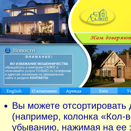
В Н И М А Н И Е !
ВО ИЗБЕЖАНИЕ МОШЕННИЧЕСТВА
обращайтесь в компанию САЛЮТ и
оплачивайте услуги ТОЛЬКО по телефонам
и адресам указанным на официальном
сайте в разделе
КОНТАКТЫ
Вы можете отсортировать 
(например, колонка «Кол-в
убыванию, нажимая на ее 