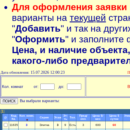
Для оформления заявки 
варианты на
текущей
стран
"
Добавить
" и так на друг
"
Оформить
" и заполните 
Цена, и наличие объекта
какого-либо предварите
Дата обновления:
15.07.2026 12:00:23
П
В
Кол. комнат
от:
до:
Вы выбрали варианты:
[
1
]
Код
Кол. комн.
Эт-
Пред/
Цена $/
Цена $
Ули
@
Серия
Этаж
Тел.
Кв.
ть
опл.
мес
сутки
11635
3
Элитка
3
9
Есть
3
600
60