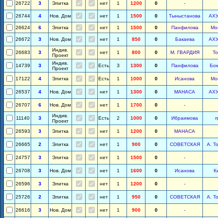
26722
3
Элитка
нет
1
1200
0
-
26744
4
Нов. Дом
нет
1
1500
0
Тыныстанова
АХ
26624
6
Элитка
нет
1
1500
0
Панфилова
Мо
26672
3
Нов. Дом
нет
1
850
0
Бакаева
АХ
Индив.
26683
3
нет
1
800
0
М. ГВАРДИЯ
То
Проект
Индив.
14739
3
Есть
3
1300
0
Панфилова
Бо
Проект
17122
4
Элитка
Есть
1
1000
0
Исанова
Мо
26537
4
Нов. Дом
нет
1
1300
0
МАНАСА
АХ
26707
6
Нов. Дом
нет
1
1700
0
-
Индив.
11140
3
Есть
2
1000
0
Ибраимова
п
Проект
26593
3
Элитка
нет
1
1200
0
МАНАСА
26665
2
Элитка
нет
1
900
0
СОВЕТСКАЯ
А. Т
24757
3
Элитка
нет
1
1500
0
-
26708
3
Нов. Дом
нет
1
1600
0
Исанова
К
26596
3
Элитка
нет
1
1200
0
-
25726
2
Элитка
нет
1
950
0
СОВЕТСКАЯ
А. Т
26616
3
Нов. Дом
нет
1
900
0
-