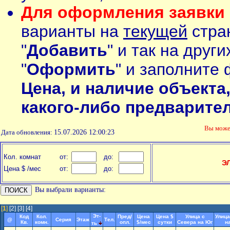
Для оформления заявки 
варианты на
текущей
стран
"
Добавить
" и так на друг
"
Оформить
" и заполните 
Цена, и наличие объекта
какого-либо предварите
Вы мож
Дата обновления:
15.07.2026 12:00:23
Кол. комнат
от:
до:
Э
Цена $ /мес
от:
до:
Вы выбрали варианты:
[
1
]
[2]
[3]
[4]
Эт-
Код
Кол.
Пред/
Цена
Цена $
Улица с
Улица
@
Серия
Этаж
Тел.
Кв.
комн.
опл.
$/мес
сутки
Севера на Юг
н
ть