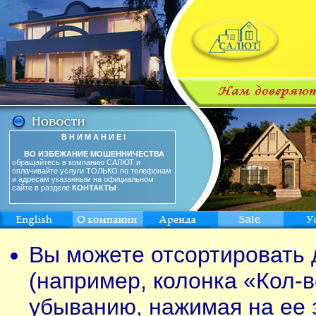
В Н И М А Н И Е !
ВО ИЗБЕЖАНИЕ МОШЕННИЧЕСТВА
обращайтесь в компанию САЛЮТ и
оплачивайте услуги ТОЛЬКО по телефонам
и адресам указанным на официальном
сайте в разделе
КОНТАКТЫ
Вы можете отсортировать 
(например, колонка «Кол-в
убыванию, нажимая на ее 