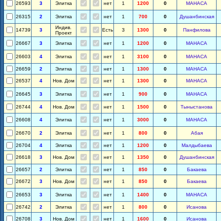
26593
3
Элитка
нет
1
1200
0
МАНАСА
26315
2
Элитка
нет
1
700
0
Душанбинская
Индив.
14739
3
Есть
3
1300
0
Панфилова
Проект
26667
3
Элитка
нет
1
1200
0
МАНАСА
26603
4
Элитка
нет
1
3100
0
МАНАСА
26659
2
Элитка
нет
1
1300
0
МАНАСА
26537
4
Нов. Дом
нет
1
1300
0
МАНАСА
26645
3
Элитка
нет
1
900
0
МАНАСА
26744
4
Нов. Дом
нет
1
1500
0
Тыныстанова
26608
4
Элитка
нет
1
3000
0
МАНАСА
26670
2
Элитка
нет
1
800
0
Абая
26704
4
Элитка
нет
1
1200
0
Малдыбаева
26618
3
Нов. Дом
нет
1
1350
0
Душанбинская
26657
2
Элитка
нет
1
850
0
Бакаева
26672
3
Нов. Дом
нет
1
850
0
Бакаева
26653
3
Элитка
нет
1
1400
0
МАНАСА
26742
2
Элитка
нет
1
800
0
Исанова
26708
3
Нов. Дом
нет
1
1600
0
Исанова