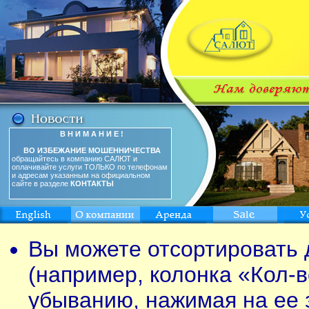
В Н И М А Н И Е !
ВО ИЗБЕЖАНИЕ МОШЕННИЧЕСТВА
обращайтесь в компанию САЛЮТ и
оплачивайте услуги ТОЛЬКО по телефонам
и адресам указанным на официальном
сайте в разделе
КОНТАКТЫ
Вы можете отсортировать 
(например, колонка «Кол-в
убыванию, нажимая на ее 