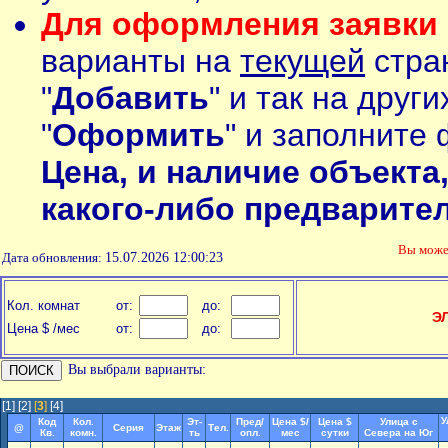
Для оформления заявки 
варианты на
текущей
стран
"
Добавить
" и так на друг
"
Оформить
" и заполните 
Цена, и наличие объекта
какого-либо предварите
Вы мож
Дата обновления:
15.07.2026 12:00:23
Кол. комнат
от:
до:
Э
Цена $ /мес
от:
до:
Вы выбрали варианты:
[1]
[2]
[
3
]
[4]
У
Код
Кол.
Эт-
Пред/
Цена $/
Цена $
Улица с
@
Серия
Этаж
Тел.
Кв.
комн.
ть
опл.
мес
сутки
Севера на Юг