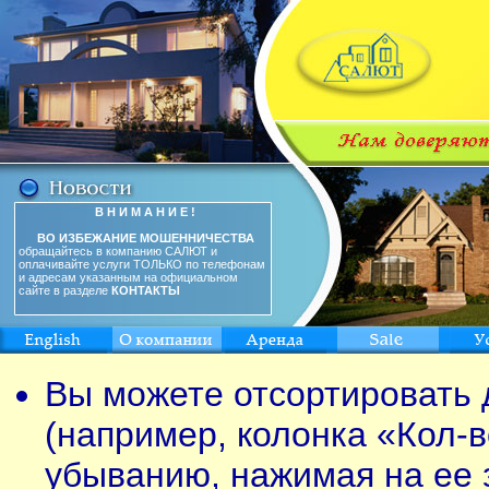
В Н И М А Н И Е !
ВО ИЗБЕЖАНИЕ МОШЕННИЧЕСТВА
обращайтесь в компанию САЛЮТ и
оплачивайте услуги ТОЛЬКО по телефонам
и адресам указанным на официальном
сайте в разделе
КОНТАКТЫ
Вы можете отсортировать 
(например, колонка «Кол-в
убыванию, нажимая на ее 