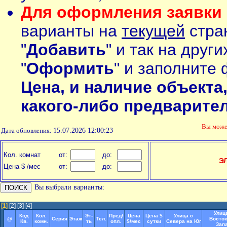
Для оформления заявки 
варианты на
текущей
стран
"
Добавить
" и так на друг
"
Оформить
" и заполните 
Цена, и наличие объекта
какого-либо предварите
Вы мож
Дата обновления:
15.07.2026 12:00:23
Кол. комнат
от:
до:
Э
Цена $ /мес
от:
до:
Вы выбрали варианты:
[
1
]
[2]
[3]
[4]
Улиц
Код
Кол.
Эт-
Пред/
Цена
Цена $
Улица с
@
Серия
Этаж
Тел.
Восток
Кв.
комн.
ть
опл.
$/мес
сутки
Севера на Юг
Зап