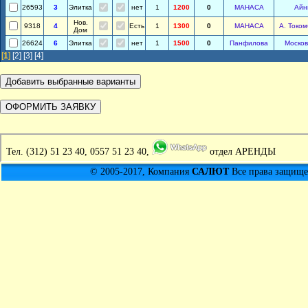
26593
3
Элитка
нет
1
1200
0
МАНАСА
Айн
Нов.
9318
4
Есть
1
1300
0
МАНАСА
А. Токо
Дом
26624
6
Элитка
нет
1
1500
0
Панфилова
Москов
[
1
]
[2]
[3]
[4]
Тел.
(312) 51 23 40, 0557 51 23 40,
отдел АРЕНДЫ
© 2005-2017, Компания
САЛЮТ
Все права защищен