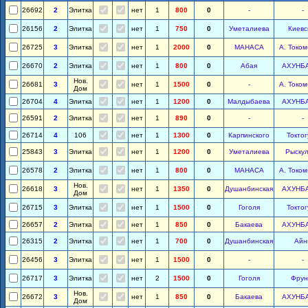
26692
2
Элитка
нет
1
800
0
-
-
26156
2
Элитка
нет
1
750
0
Уметалиева
Киевс
26725
3
Элитка
нет
1
2000
0
МАНАСА
А. Токо
26670
2
Элитка
нет
1
800
0
Абая
АХУНБ
Нов.
26681
3
нет
1
1500
0
-
А. Токо
Дом
26704
4
Элитка
нет
1
1200
0
Малдыбаева
АХУНБ
26591
2
Элитка
нет
1
890
0
-
-
26714
4
106
нет
1
1300
0
Карпинского
Токто
25843
3
Элитка
нет
1
1200
0
Уметалиева
Рыску
26578
2
Элитка
нет
1
800
0
МАНАСА
А. Токо
Нов.
26618
3
нет
1
1350
0
Душанбинская
АХУНБ
Дом
26715
3
Элитка
нет
1
1500
0
Гоголя
Токто
26657
2
Элитка
нет
1
850
0
Бакаева
АХУНБ
26315
2
Элитка
нет
1
700
0
Душанбинская
Айн
26456
3
Элитка
нет
1
1500
0
-
-
26717
3
Элитка
нет
2
1500
0
Гоголя
Фрун
Нов.
26672
3
нет
1
850
0
Бакаева
АХУНБ
Дом