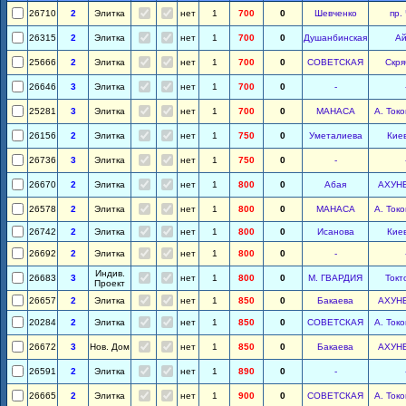
26710
2
Элитка
нет
1
700
0
Шевченко
пр.
26315
2
Элитка
нет
1
700
0
Душанбинская
Ай
25666
2
Элитка
нет
1
700
0
СОВЕТСКАЯ
Скря
26646
3
Элитка
нет
1
700
0
-
25281
3
Элитка
нет
1
700
0
МАНАСА
А. Ток
26156
2
Элитка
нет
1
750
0
Уметалиева
Киев
26736
3
Элитка
нет
1
750
0
-
26670
2
Элитка
нет
1
800
0
Абая
АХУН
26578
2
Элитка
нет
1
800
0
МАНАСА
А. Ток
26742
2
Элитка
нет
1
800
0
Исанова
Киев
26692
2
Элитка
нет
1
800
0
-
Индив.
26683
3
нет
1
800
0
М. ГВАРДИЯ
Токт
Проект
26657
2
Элитка
нет
1
850
0
Бакаева
АХУН
20284
2
Элитка
нет
1
850
0
СОВЕТСКАЯ
А. Ток
26672
3
Нов. Дом
нет
1
850
0
Бакаева
АХУН
26591
2
Элитка
нет
1
890
0
-
26665
2
Элитка
нет
1
900
0
СОВЕТСКАЯ
А. Ток