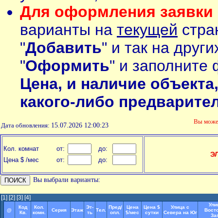
Для оформления заявки 
варианты на
текущей
стран
"
Добавить
" и так на друг
"
Оформить
" и заполните 
Цена, и наличие объекта
какого-либо предварите
Вы мож
Дата обновления:
15.07.2026 12:00:23
Кол. комнат
от:
до:
Э
Цена $ /мес
от:
до:
Вы выбрали варианты:
[1]
[2]
[3]
[4]
Ули
Код
Кол.
Эт-
Пред/
Цена
Цена $
Улица с
@
Серия
Этаж
Тел.
Восто
Кв.
комн.
ть
опл.
$/мес
сутки
Севера на Юг
За