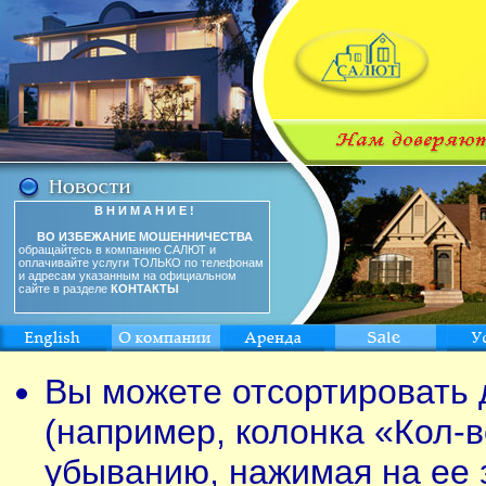
В Н И М А Н И Е !
ВО ИЗБЕЖАНИЕ МОШЕННИЧЕСТВА
обращайтесь в компанию САЛЮТ и
оплачивайте услуги ТОЛЬКО по телефонам
и адресам указанным на официальном
сайте в разделе
КОНТАКТЫ
Вы можете отсортировать 
(например, колонка «Кол-в
убыванию, нажимая на ее 