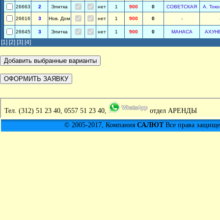
26663
2
Элитка
нет
1
900
0
СОВЕТСКАЯ
А. Ток
26616
3
Нов. Дом
нет
1
900
0
-
26645
3
Элитка
нет
1
900
0
МАНАСА
АХУН
[1]
[2]
[3]
[4]
Тел.
(312) 51 23 40, 0557 51 23 40,
отдел АРЕНДЫ
© 2005-2017, Компания
САЛЮТ
Все права защищен